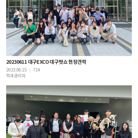
20230611 대구EXCO 대구펫쇼 현장견학
2023.06.15
|
714
학과관리자